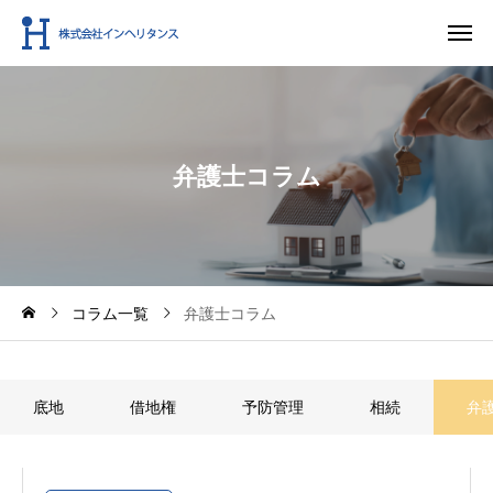
弁
護
士
コ
ラ
ム
コラム一覧
弁護士コラム
底地
借地権
予防管理
相続
弁