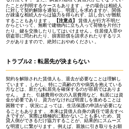
たことが判明するケースもあります
。その場合は相続人
に対して契約解除を通知し、明渡しを求めますが、関係
が疎遠な相続人からは協力を得られず、話し合いが難航
することもあります
。
【注意点】
賃借人が行方不明だ
からといって、無断で建物内に立ち入って荷物を片付け
たり、鍵を交換したりしてはいけません
。住居侵入罪や
窃盗罪に問われたり、損害賠償を請求されたりするリス
クがありますので、絶対におやめください
。
トラブル2：転居先が決まらない
契約を解除された賃借人も、退去が必要なことは理解し
ています
。しかし、特にご高齢の方や病気を抱えている
方などは、新たな転居先を確保するのが容易ではありま
せん
。
また、引越費用や次の入居費用など、転居には資
金が必要であり、資力がなければ明渡しを進めることは
困難です
。状況によっては、生活保護の申請が必要にな
ることもあります
。
本来は賃借人自身の責任で退去すべ
きですが、実際は積極的に動かないことも多いため、賃
貸人側ができるだけ協力することが、結果的にスムーズ
な明渡しに繋がります
。例えば、親族に引き取りをお願