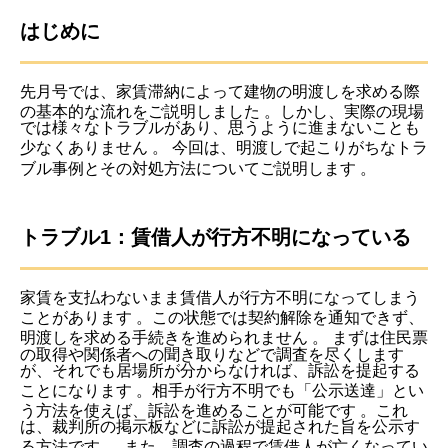
はじめに
先月号では、家賃滞納によって建物の明渡しを求める際
の基本的な流れをご説明しました
。しかし、実際の現場
では様々なトラブルがあり、思うように進まないことも
少なくありません
。
今回は、明渡しで起こりがちなトラ
ブル事例とその対処方法についてご説明します
。
トラブル1：賃借人が行方不明になっている
家賃を支払わないまま賃借人が行方不明になってしまう
ことがあります
。この状態では契約解除を通知できず、
明渡しを求める手続きを進められません
。
まずは住民票
の取得や関係者への聞き取りなどで調査を尽くします
が、それでも居場所が分からなければ、訴訟を提起する
ことになります
。相手が行方不明でも「公示送達」とい
う方法を使えば、訴訟を進めることが可能です
。これ
は、裁判所の掲示板などに訴訟が提起された旨を公示す
る方法です
。
また、調査の過程で賃借人が亡くなってい