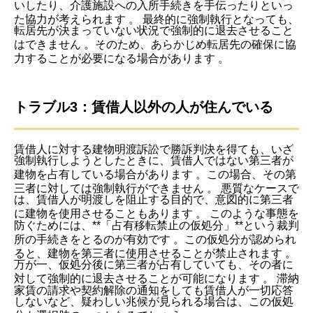
いしたり、介護施設への入所手続きを手伝ったりといっ
た協力が考えられます
。
最終的に強制執行となっても、
転居先が決まっていない状況で強制的に退去させること
はできません
。そのため、あらかじめ転居先の確保に協
力することが必要になる場合があります
。
トラブル3：賃借人以外の人が住んでいる
賃借人に対する建物明渡訴訟で勝訴判決を得ても、いざ
強制執行しようとしたときに、賃借人ではない第三者が
建物を占有している場合があります
。この場合、その第
三者に対しては強制執行ができません
。
悪質なケースで
は、賃借人が明渡しを阻止する目的で、意図的に第三者
に建物を使用させることもあります
。
このような事態を
防ぐためには、**「占有移転禁止の仮処分」**という裁判
所の手続きをとるのが有効です
。この仮処分が認められ
ると、建物を第三者に使用させることが禁止されます
。
万が一、仮処分後に第三者が占有していても、その者に
対して強制的に退去させることが可能になります
。
滞納
家賃の請求や契約解除の通知をしても賃借人が一切応答
しないなど、疑わしい兆候が見られる場合は、この仮処